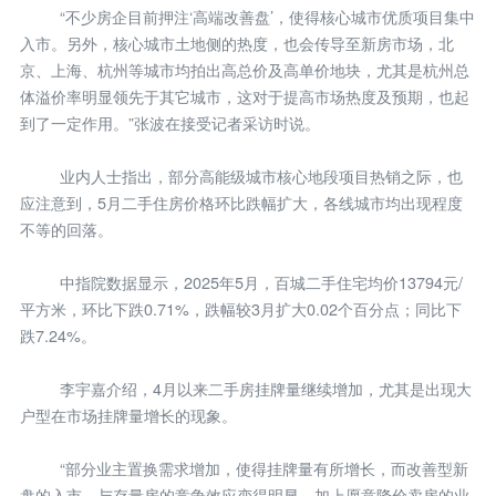
“不少房企目前押注‘高端改善盘’，使得核心城市优质项目集中
入市。另外，核心城市土地侧的热度，也会传导至新房市场，北
京、上海、杭州等城市均拍出高总价及高单价地块，尤其是杭州总
体溢价率明显领先于其它城市，这对于提高市场热度及预期，也起
到了一定作用。”张波在接受记者采访时说。
业内人士指出，部分高能级城市核心地段项目热销之际，也
应注意到，5月二手住房价格环比跌幅扩大，各线城市均出现程度
不等的回落。
中指院数据显示，2025年5月，百城二手住宅均价13794元/
平方米，环比下跌0.71%，跌幅较3月扩大0.02个百分点；同比下
跌7.24%。
李宇嘉介绍，4月以来二手房挂牌量继续增加，尤其是出现大
户型在市场挂牌量增长的现象。
“部分业主置换需求增加，使得挂牌量有所增长，而改善型新
盘的入市，与存量房的竞争效应变得明显，加上愿意降价卖房的业