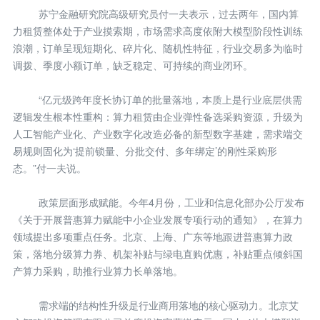
苏宁金融研究院高级研究员付一夫表示，过去两年，国内算
力租赁整体处于产业摸索期，市场需求高度依附大模型阶段性训练
浪潮，订单呈现短期化、碎片化、随机性特征，行业交易多为临时
调拨、季度小额订单，缺乏稳定、可持续的商业闭环。
“亿元级跨年度长协订单的批量落地，本质上是行业底层供需
逻辑发生根本性重构：算力租赁由企业弹性备选采购资源，升级为
人工智能产业化、产业数字化改造必备的新型数字基建，需求端交
易规则固化为‘提前锁量、分批交付、多年绑定’的刚性采购形
态。”付一夫说。
政策层面形成赋能。今年4月份，工业和信息化部办公厅发布
《关于开展普惠算力赋能中小企业发展专项行动的通知》，在算力
领域提出多项重点任务。北京、上海、广东等地跟进普惠算力政
策，落地分级算力券、机架补贴与绿电直购优惠，补贴重点倾斜国
产算力采购，助推行业算力长单落地。
需求端的结构性升级是行业商用落地的核心驱动力。北京艾