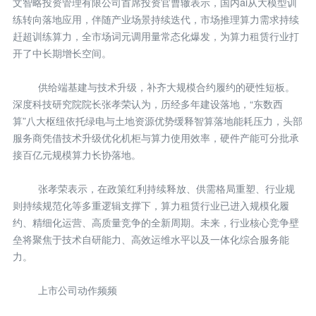
文智略投资管理有限公司首席投资官曹辙表示，国内ai从大模型训
练转向落地应用，伴随产业场景持续迭代，市场推理算力需求持续
赶超训练算力，全市场词元调用量常态化爆发，为算力租赁行业打
开了中长期增长空间。
供给端基建与技术升级，补齐大规模合约履约的硬性短板。
深度科技研究院院长张孝荣认为，历经多年建设落地，“东数西
算”八大枢纽依托绿电与土地资源优势缓释智算落地能耗压力，头部
服务商凭借技术升级优化机柜与算力使用效率，硬件产能可分批承
接百亿元规模算力长协落地。
张孝荣表示，在政策红利持续释放、供需格局重塑、行业规
则持续规范化等多重逻辑支撑下，算力租赁行业已进入规模化履
约、精细化运营、高质量竞争的全新周期。未来，行业核心竞争壁
垒将聚焦于技术自研能力、高效运维水平以及一体化综合服务能
力。
上市公司动作频频