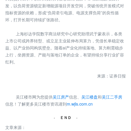
发，以负荷资源锁定新增能源项目开发空间，突破传统开发模式对
指标资源的依赖，形成“负荷牵引电源、电源支撑负荷”的良性循
环，打开长期可持续扩张路径。
上海杉达学院数字商法研究中心研究助理武于蒙表示，各类
上市公司或跨界转型、或立足主业延伸布局算力，凭借长单稳定收
益、以产业协同构筑壁垒。随着ai产业化持续落地、算力刚需稳步
上行，坐拥资源、产能与落地订单的企业，有望持续分享行业扩容
红利。
来源：证券日报
吴江楼市网为您提供
吴江房产
信息、
吴江楼盘
和
吴江二手房
信息！了解更多吴江楼市资讯请到
m.wjls.com.cn
· ＥＮＤ ·
文章来源：