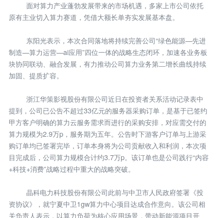
面对算力产业蓬勃发展带来的市场机遇，多家上市公司依托
原有主业切入算力赛道，凭借大额长单夯实发展基本盘。
东阳光表示，本次合同落地将持续完善公司“绿色能源—先进
制造—算力运营—ai应用”四位一体的战略生态闭环，加速各业务板
块协同联动、融合发展，有力推动公司算力业务第二增长曲线持续
加固、提质扩容。
浙江华策影视股份有限公司近日在投资者关系活动记录表中
提到，公司已公告不超过33亿元的服务器采购订单，是基于已签约
甲方客户明确的算力云服务需求而进行的采购安排，对应需交付的
算力规模为2.9万p，服务期为五年。公告时下游客户订单与上游采
购订单均已签署完毕，订单本身将为公司贡献收入和利润，本次项
目完成后，公司算力规模合计约3.7万p。该订单也是公司践行“内容
+科技+消费”战略过程中重大的战略突破。
晶科电力科技股份有限公司此前与中卫市人民政府签署《投
资协议》，就宁夏中卫1gw算力中心项目达成合作意向。该公司相
关负责人表示，以算力负荷为核心应用场景，带动新能源项目开