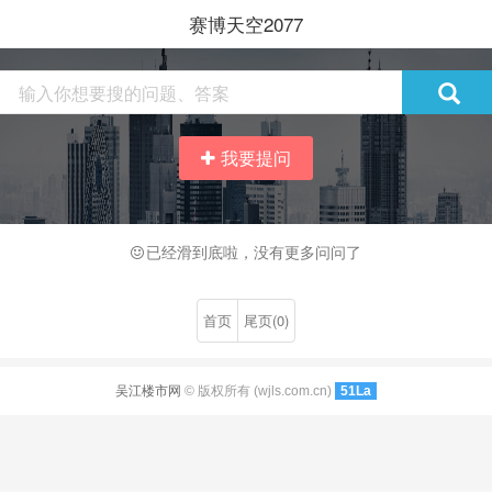
赛博天空2077
我要提问
已经滑到底啦，没有更多问问了
首页
尾页(0)
吴江楼市网
© 版权所有 (wjls.com.cn)
51La