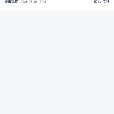
楼市观察
| 2026-06-30 17:08
571人看过
【国内】楼市调控政策精准加码 供需格局持续改善
6月29日，天津市住房公积金管理中心发布消息称，该中心近日推
出购预售商品住房提取住房公积金支付购房首付款便民服务新举
措，符合条件的缴存人、配偶及双方父母可一次性申请提取住
楼市观察
| 2026-06-30 17:08
531人看过
【吴江】顺利签约！吴江首批住房“以旧换新”
6月25日，吴江区住房“以旧换新”活动迎来首批成功签约市民。
热点专题
| 2026-06-29 17:09
549人看过
【国内】违规改建提高得房率，广州公布楼市“偷面积”首张罚
单
广东广州市近日公布楼市“偷面积”首张罚单。
政策法规
| 2026-06-29 17:09
767人看过