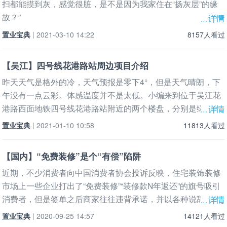
扫都能摸到灰，感觉很脏，是不是因为我家住在“扬灰层”的缘
故？”
置业宝典
| 2021-03-10 14:22
8157人看过
【吴江】四号线花港路站周边项目介绍
昨天天气是格外的冷，天气预报是零下4°，但是天气晴朗，下
午没有一点云彩。体感温度并不是太低。小编来到位于吴江花
港路西面地铁四号线花港路站附近的两个楼盘，分别是绿地香
港的绿
置业宝典
| 2021-01-10 10:58
11813人看过
【国内】“免费装修”是个“有偿”陷阱
近期，不少消费者向中国消费者协会投诉反映，住宅装饰装修
市场上一些企业打出了“免费装修”“装修款N年返还”的旗号吸引
消费者，但是签单之后商家往往违背承诺，并以各种说辞进行
额
置业宝典
| 2020-09-25 14:57
14121人看过