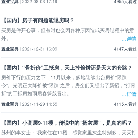
置业宝典
| 2022-08-03 17:19
4955人看过
【国内】房子有问题能退房吗？
买房是件开心事，但有时也会因各种原因造成买房过程中的意
外。
置业宝典
| 2021-12-31 16:09
4147人看过
【国内】“骨折价”工抵房，天上掉馅饼还是天大的套路？
房价下行的压力之下，11月以来，多地陆续出台房价“限跌
令”。光明正大降价被“限跌”之后，房企们又想出了新招，“打骨
折”的工抵房如雨后春笋般冒出。
置业宝典
| 2021-11-29 14:55
4115人看过
【国内】小高层9-11楼，传说中的“扬灰层”，是真的吗？
苏州的李女士：“我家住在11楼，感觉家里灰尘特别多，天天打