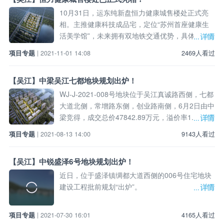
10月31日，运东纯新盘恒力健康城售楼处正式亮
相。主推健康科技成品宅，定位“苏州首座健康生
活美学馆”，未来拥有双地铁交通优势，具体位于
吴江区江陵街道湖心东路299号。
项目专题
| 2021-11-01 14:08
2469人看过
【吴江】中梁吴江七都地块规划出炉！
WJ-J-2021-008号地块位于吴江真诚路西侧，七都
大道北侧，常增路东侧，创业路南侧，6月2日由中
梁竞得，成交总价47842.89万元，溢价率1.27%。
项目专题
| 2021-08-13 14:00
9143人看过
【吴江】中锐盛泽6号地块规划出炉！
近日，位于盛泽镇绸都大道西侧的006号住宅地块
建设工程批前规划“出炉”。
项目专题
| 2021-07-30 16:01
4165人看过