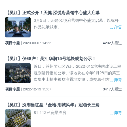
【吴江】正式公开！天健·泓悦府营销中心盛大启幕
3月5日，天健·泓悦府营销中心盛大启幕，以标杆
作品礼献城市。
项目专题
| 2023-03-07 14:55
4232人看过
【吴江】仅68户！吴江华润15号地块规划公示！
近日，苏州吴江区WJ-J-2022-015地块的建设工程
规划进行批前公示。该地块在今年9月28日的第三
次集中土拍中被华润置地竞得，成交总价约17527
万元，楼面价约116
项目专题
| 2022-12-13 15:07
3417人看过
【吴江】汾湖当红盘『金地·湖城风华』冠领长三角
81-112㎡宽景洋房