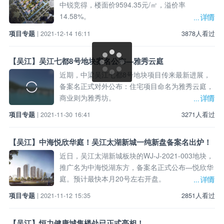
中锐竞得，楼面价9594.35元/㎡，溢价率
14.58%。
项目专题
| 2021-12-14 16:11
3878人看过
【吴江】吴江七都8号地块案名公布—雅秀云庭
近期，中梁吴江七都8号地块项目传来最新进展，
备案名正式对外公布：住宅项目命名为雅秀云庭，
商业则为雅秀坊。
项目专题
| 2021-11-30 16:41
3271人看过
【吴江】中海悦欣华庭！吴江太湖新城一纯新盘备案名出炉！
近日，吴江太湖新城板块的WJ-J-2021-003地块，
推广名为中海悦湖东方，备案名正式公布—悦欣华
庭。预计最快本月20号左右开盘。
项目专题
| 2021-11-12 15:35
2851人看过
【吴江】恒力健康城售楼处已正式亮相！