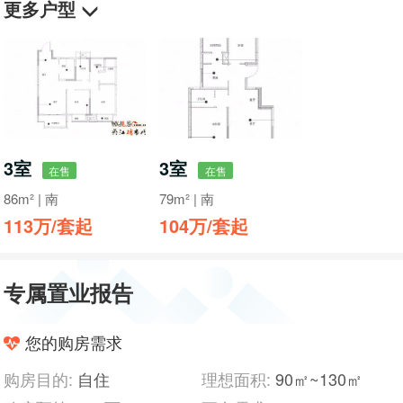
更多户型
3室
3室
在售
在售
86m² | 南
79m² | 南
113万/套起
104万/套起
专属置业报告
您的购房需求
购房目的:
自住
理想面积:
90㎡~130㎡