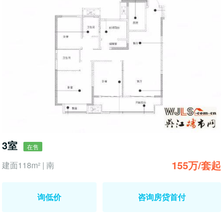
3室
在售
155万/套起
建面118m² | 南
询低价
咨询房贷首付