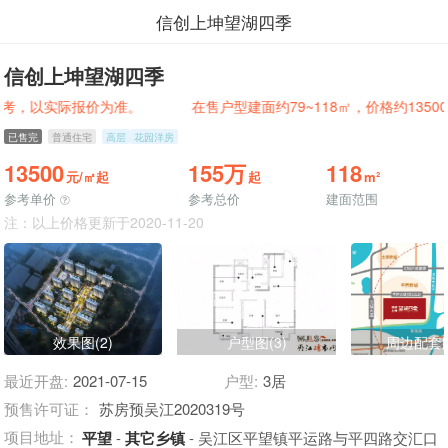
信创上坤望湖四季
信创上坤望湖四季
以实际报价为准。
在售户型建面约79~118㎡，价格约13500元/
已售完
普通住宅
高层
花园洋房
13500
155万
118
元/㎡起
起
m²
参考单价
参考总价
建面范围
注：以上价格更新于2020-11-20
效果图(2)
户型图(3)
周边配套图
最近开盘:
2021-07-15
户型:
3居
预售许可证：
苏房预吴江2020319号
项目地址：
平望
-
其它乡镇
- 吴江区平望镇平运路与平四路交汇口