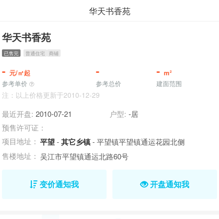
华天书香苑
华天书香苑
已售完
普通住宅
商铺
-
-
-
元/㎡起
m²
参考单价
参考总价
建面范围
注：以上价格更新于2010-12-29
最近开盘:
2010-07-21
户型:
-居
预售许可证：
项目地址：
平望
-
其它乡镇
- 平望镇平望镇通运花园北侧
售楼地址：
吴江市平望镇通运北路60号
变价通知我
开盘通知我