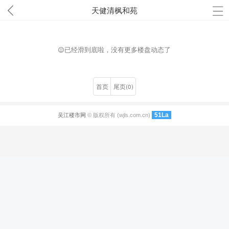
天健清枫和苑
已经滑到底啦，没有更多楼盘动态了
首页
尾页(0)
51La
吴江楼市网
© 版权所有 (wjls.com.cn)