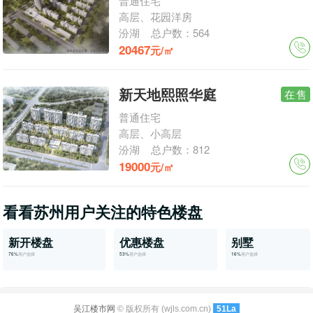
普通住宅
高层、花园洋房
汾湖
总户数：564
20467
元/㎡
新天地熙照华庭
在售
普通住宅
高层、小高层
汾湖
总户数：812
19000
元/㎡
看看苏州用户关注的特色楼盘
新开楼盘
优惠楼盘
别墅
76%
用户选择
53%
用户选择
16%
用户选择
吴江楼市网
© 版权所有 (wjls.com.cn)
51La